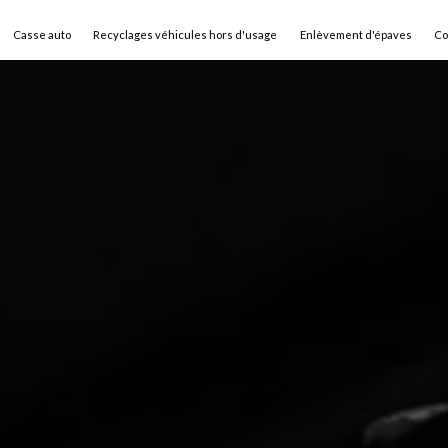
Casse auto
Recyclages véhicules hors d'usage
Enlèvement d'épaves
Co