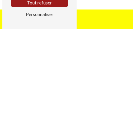
Tout refuser
Personnaliser
Adresse
1 Chemin de Lorrière
35230 Noyal-Châtillon-sur-Seiche
Téléphone
02 99 51 17 17