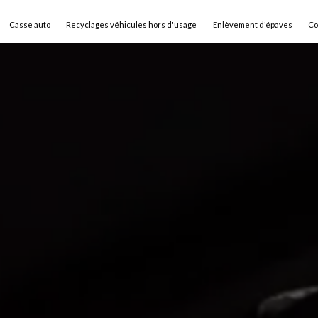
Casse auto
Recyclages véhicules hors d'usage
Enlèvement d'épaves
Co